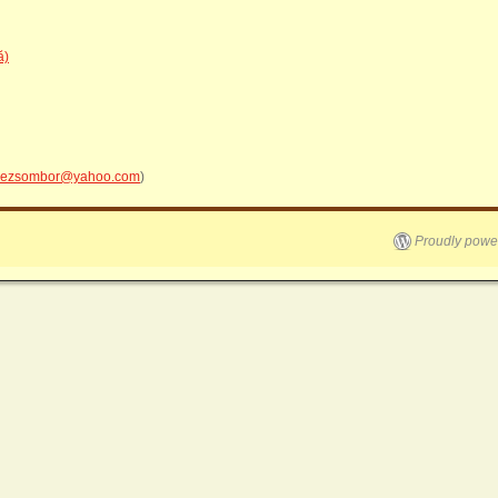
ă)
ezsombor@yahoo.com
)
Proudly powe