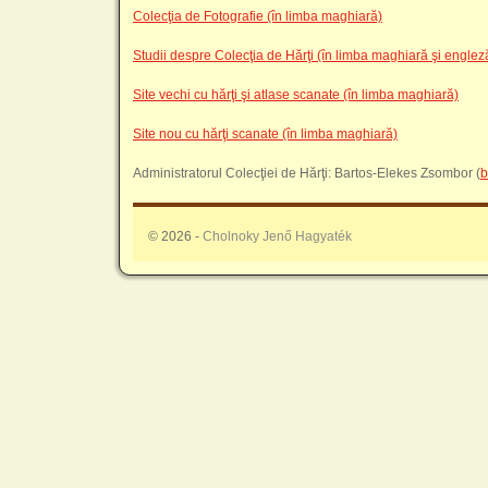
Colecţia de Fotografie (în limba maghiară)
Studii despre Colecţia de Hărţi (în limba maghiară şi englez
Site vechi cu hărţi şi atlase scanate (în limba maghiară)
Site nou cu hărţi scanate (în limba maghiară)
Administratorul Colecţiei de Hărţi: Bartos-Elekes Zsombor (
b
© 2026 -
Cholnoky Jenő Hagyaték