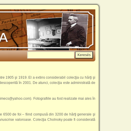
re 1905 şi 1919. El a extins considerabil colecţia cu hărţi şi
d descoperită în 2001. De atunci, colecţia este administrată de
 zimecs@yahoo.com). Fotografiile au fost realizate mai ales în
nde 6500 de foi – fiind compusă din 3200 de hărţi generale şi
manuscrise valoroase. Colecţia Cholnoky poate fi considerată