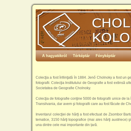
A hagyatékról
Térképtár
Fényképtár
Colecţia a fost înfiinţată în 1884. Jenő Cholnoky a fost un g
fotografii. Colecţia Institutului de Geografie a fost extinsă 
Societatea de Geografie Cholnoky.
Colecţia de fotografie conţine 5000 de fotografii unice de la
Transilvania, dar avem şi fotografii care au fost făcute de 
Inventarul colecţiei de hărţi a fost efectuat de Zsombor Bar
tematice, 3150 hărţi topografice (mai ales hărţi austriece)
una dintre cele mai importante din țară.