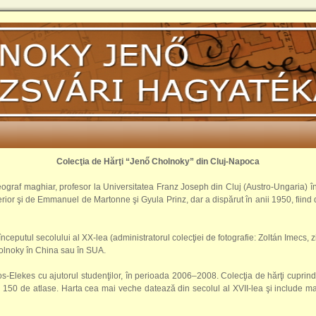
Colecţia de Hărţi “Jenő Cholnoky” din Cluj-Napoca
eograf maghiar, profesor la Universitatea Franz Joseph din Cluj (Austro-Ungaria) înt
ulterior şi de Emmanuel de Martonne şi Gyula Prinz, dar a dispărut în anii 1950, fiin
 începutul secolului al XX-lea (administratorul colecţiei de fotografie: Zoltán Imecs,
Cholnoky în China sau în SUA.
tos-Elekes cu ajutorul studenţilor, în perioada 2006–2008. Colecţia de hărţi cupri
 şi 150 de atlase. Harta cea mai veche datează din secolul al XVII-lea şi include 