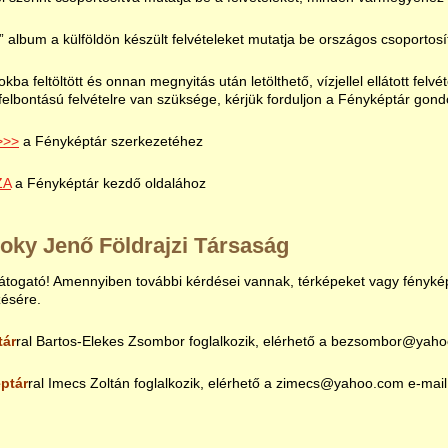
d” album a külföldön készült felvételeket mutatja be országos csoportos
kba feltöltött és onnan megnyitás után letölthető, vízjellel ellátott felv
elbontású felvételre van szüksége, kérjük forduljon a Fényképtár gon
>>>
a Fényképtár szerkezetéhez
ZA
a Fényképtár kezdő oldalához
oky Jenő Földrajzi Társaság
togató! Amennyiben további kérdései vannak, térképeket vagy fényképe
zésére.
tár
ral Bartos-Elekes Zsombor foglalkozik, elérhető a bezsombor@yaho
ptár
ral Imecs Zoltán foglalkozik, elérhető a zimecs@yahoo.com e-mai