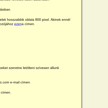
ításban.
ételek hosszabbik oldala 800 pixel. Akinek ennél
dozójához
ezen
a címen.
ket szeretne letölteni szívesen állunk
o.com e-mail címen.
l címen.