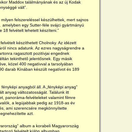
mikor Maddox találmányának és az új Kodak
nységgé vált”.
 milyen felszereléssel készülhettek, mert sajnos
“… amelyben egy Sutter-féle svájci gyártmányú
8 felvételt lehetett készíteni.”
elvételt készíthetett Cholnoky. Az idézett
áról nincs adatunk. Az ezres nagyságrendre a
rtonra ragasztott pozitívjai engednek
éltán tekinthető jelentősnek. Egy másik
éve, közel 400 negatívval a tarsolyában
190 darab Kínában készült negatívot és 189
fényképi anyagból áll. A „fényképi anyag”
t anyag változatosságát. Találunk itt
et, panoráma-felvételeket valamint filmre
 valók, a legújabbak pedig az 1918-as év
vés, ami szerencsére megkönnyítette
egnehezítette azt.
yarország” album a korabeli Magyarország
artozó felvételt külön albumban.