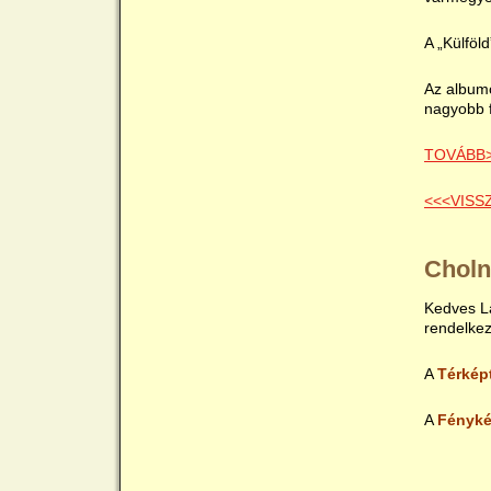
A „Külföl
Az albumo
nagyobb f
TOVÁBB
<<<VISS
Choln
Kedves Lá
rendelke
A
Térkép
A
Fényké