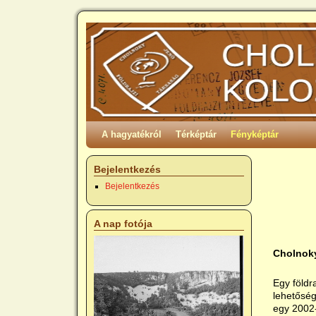
A hagyatékról
Térképtár
Fényképtár
Bejelentkezés
Bejelentkezés
A nap fotója
Cholnok
Egy földr
lehetőség
egy 2002-