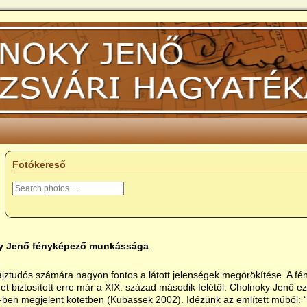
Fotókereső
y Jenő fényképező munkássága
ajztudós számára nagyon fontos a látott jelenségek megörökítése. A fén
et biztosított erre már a XIX. század második felétől. Cholnoky Jenő e
ben megjelent kötetben (Kubassek 2002). Idézünk az említett műből: “