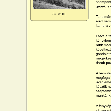
szempontj
gépeknek 
Au104.jpg
Tanulmány
erről sem
kamera vo
Látva a f
könyvben 
ránk mara
következt
gondolatb
megérkeze
darab pozi
A bemutat
megfogalm
üveglemez
készült n
szeptembe
munkánkat
A fénykép
vármegyéi