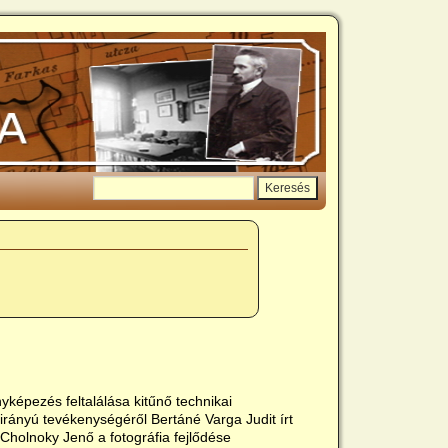
yképezés feltalálása kitűnő technikai
zirányú tevékenységéről Bertáné Varga Judit írt
Cholnoky Jenő a fotográfia fejlődése