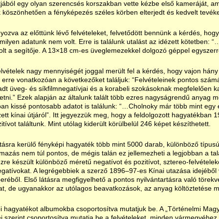
ából egy olyan szerencsés korszakban vette kézbe első kameráját, a
köszönhetően a fényképezés széles körben elterjedt és kedvelt tevéke
ozva az előttünk lévő felvételeket, felvetődött bennünk a kérdés, hogy
milyen adatunk nem volt. Erre is találunk utalást az idézett kötetben: 
lt a segítője. A 13×18 cm-es üveglemezekkel dolgozó géppel egyszerre 1
elvételek nagy mennyiségét joggal merült fel a kérdés, hogy vajon hány f
erre vonatkozóan a következőket találjuk: “Felvételeinek pontos szám
dt üveg- és síkfilmnegatívjai és a korabeli szokásoknak megfelelően ka
etni.” Ezek alapján az általunk talált több ezres nagyságrendű anyag m
an kissé pontosabb adatot is találunk: “…Cholnoky már több mint egy 
tt kínai útjáról”. Itt jegyezzük meg, hogy a feldolgozott hagyatékban 
tívot találtunk. Mint utólag kiderült körülbelül 246 képet készíthetett.
ásra kerülő fényképi hagyaték több mint 5000 darab, különböző típusú 
azás nem túl pontos, de mégis talán ez jellemezheti a legjobban a talál
re készült különböző méretű negatívot és pozitívot, sztereo-felvételek
egatívokat. A legrégebbiek a szerző 1896–97-es Kínai utazása idejéből
réből. Első látásra megfigyelhető a pontos nyilvántartásra való törek
, de ugyanakkor az utólagos beavatkozások, az anyag költöztetése m
i hagyatékot albumokba csoportosítva mutatjuk be. A „Történelmi Mag
 szerint csoportosítva mutatja be a felvételeket, minden vármegyéhez t