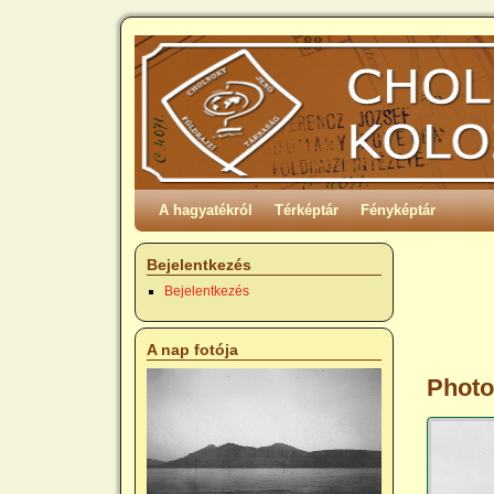
A hagyatékról
Térképtár
Fényképtár
Bejelentkezés
Bejelentkezés
A nap fotója
Photo