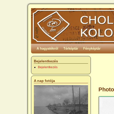
A hagyatékról
Térképtár
Fényképtár
Bejelentkezés
Bejelentkezés
A nap fotója
Photo