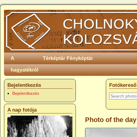
A
Térképtár
Fényképtár
hagyatékról
Bejelentkezés
Fotókereső
Bejelentkezés
A nap fotója
Photo of the day