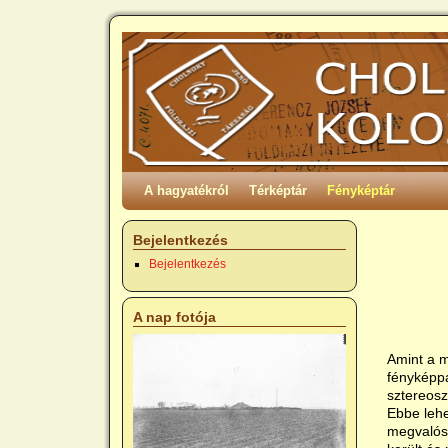
A hagyatékról
Térképtár
Fényképtár
Bejelentkezés
Bejelentkezés
A nap fotója
Amint a m
fényképpá
sztereosz
Ebbe lehe
megvalósu