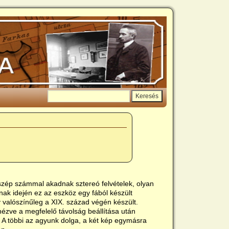
szép számmal akadnak sztereó felvételek, olyan
ak idején ez az eszköz egy fából készült
 valószínűleg a XIX. század végén készült.
 nézve a megfelelő távolság beállítása után
. A többi az agyunk dolga, a két kép egymásra