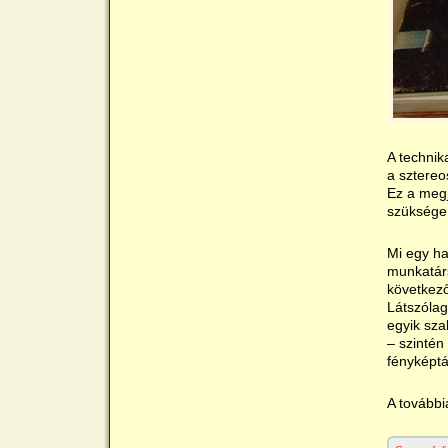
A technik
a sztereo
Ez a megj
szüksége
Mi egy ha
munkatárs
következ
Látszólag
egyik sza
– szintén
fényképtá
A további