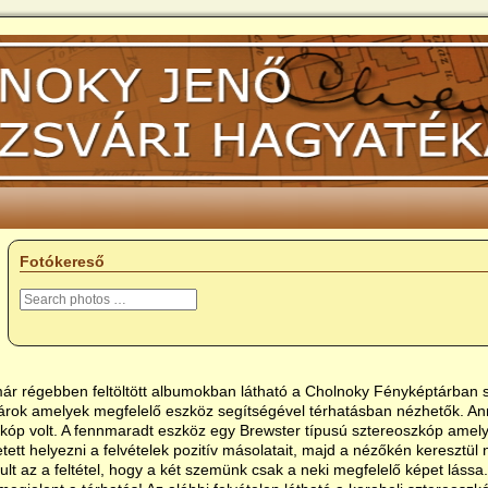
Fotókereső
ár régebben feltöltött albumokban látható a Cholnoky Fényképtárban 
rok amelyek megfelelő eszköz segítségével térhatásban nézhetők. Ann
kóp volt. A fennmaradt eszköz egy Brewster típusú sztereoszkóp amely
tett helyezni a felvételek pozitív másolatait, majd a nézőkén keresztül
lt az a feltétel, hogy a két szemünk csak a neki megfelelő képet lássa