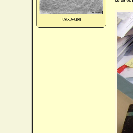
került és
Khi5164.jpg