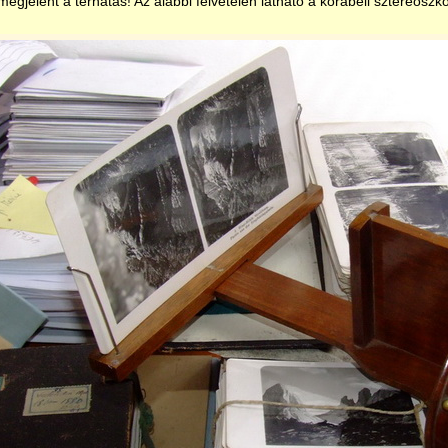
 megjelent a térhatás! Az alábbi felvételen látható a korabeli sztereoszk