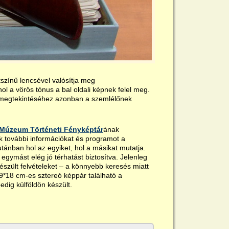
tszínű lencsével valósítja meg
ol a vörös tónus a bal oldali képnek felel meg.
k megtekintéséhez azonban a szemlélőnek
Múzeum Történeti Fényképtár
ának
nk további információkat és programot a
tánban hol az egyiket, hol a másikat mutatja.
gymást elég jó térhatást biztosítva. Jelenleg
észült felvételeket – a könnyebb keresés miatt
*18 cm-es sztereó képpár található a
dig külföldön készült.