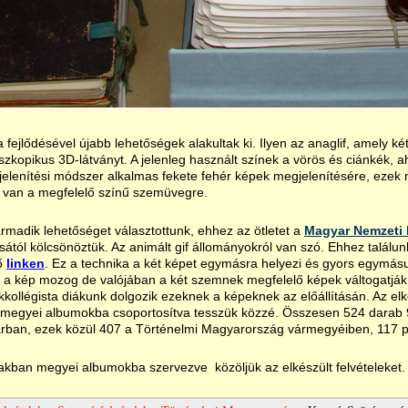
a fejlődésével újabb lehetőségek alakultak ki. Ilyen az anaglif, amely ké
szkopikus 3D-látványt. A jelenleg használt színek a vörös és ciánkék, ah
elenítési módszer alkalmas fekete fehér képek megjelenítésére, eze
 van a megfelelő színű szemüvegre.
rmadik lehetőséget választottunk, ehhez az ötletet a
Magyar Nemzeti 
ától kölcsönöztük. Az animált gif állományokról van szó. Ehhez találu
ő
linken
. Ez a technika a két képet egymásra helyezi és gyors egymásu
 a kép mozog de valójában a két szemnek megfelelő képek váltogatják e
kkollégista diákunk dolgozik ezeknek a képeknek az előállításán. Az elk
 megyei albumokba csoportosítva tesszük közzé. Összesen 524 darab 9
rban, ezek közül 407 a Történelmi Magyarország vármegyéiben, 117 pe
akban megyei albumokba szervezve közöljük az elkészült felvételeket.