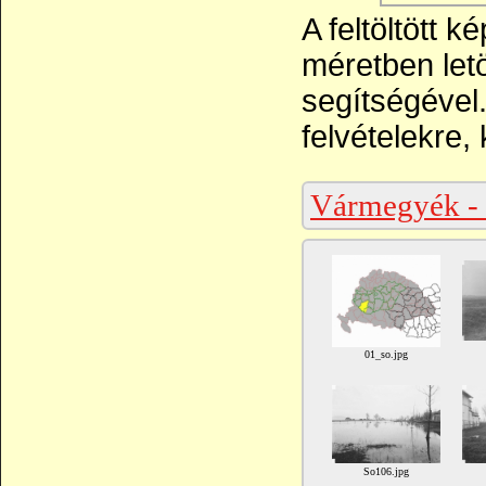
A feltöltött 
méretben let
segítségével
felvételekre, 
Vármegyék -
01_so.jpg
So106.jpg