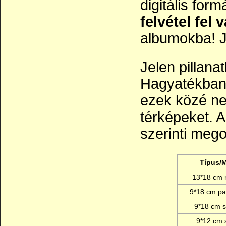
digitális fo
felvétel fel 
albumokba! J
Jelen pillan
Hagyatékban 
ezek közé ne
térképeket. A
szerinti mego
Típus/
13*18 cm 
9*18 cm p
9*18 cm s
9*12 cm s