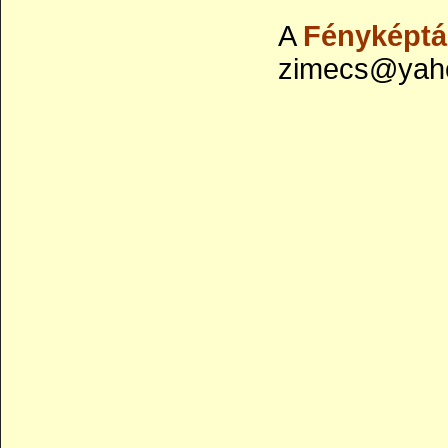
A
Fényképtá
zimecs@yaho