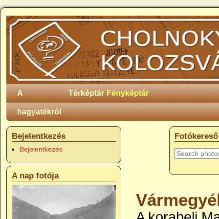
A
Térképtár
Fényképtár
hagyatékról
Bejelentkezés
Fotókereső
Bejelentkezés
A nap fotója
Vármegyé
A korabeli M