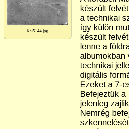
készült felvé
a technikai s
így külön mut
Khi5144.jpg
készült felvé
lenne a földr
albumokban v
technikai jell
digitális for
Ezeket a 7-e
Befejeztük a 
jelenleg zajl
Nemrég befej
szkennelését 