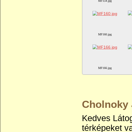
MF154.jpg
MF160.jpg
MF166.jpg
Cholnoky 
Kedves Látog
térképeket va