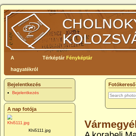
A
Térképtár
Fényképtár
hagyatékról
Bejelentkezés
Fotókereső
Bejelentkezés
A nap fotója
Vármegyé
Khi5111.jpg
A korabeli M