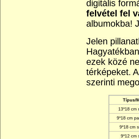
digitális fo
felvétel fel 
albumokba! J
Jelen pillan
Hagyatékban 
ezek közé ne
térképeket. A
szerinti mego
Típus/
13*18 cm 
9*18 cm p
9*18 cm s
9*12 cm s