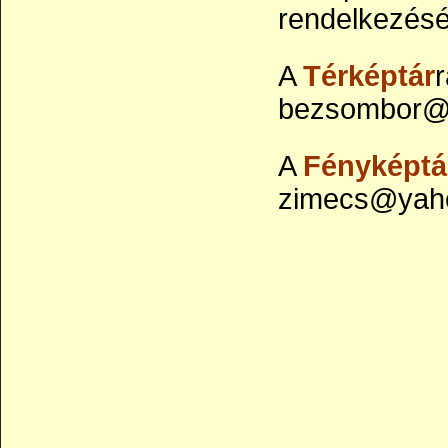
rendelkezésé
A
Térképtár
r
bezsombor@y
A
Fényképtá
zimecs@yaho