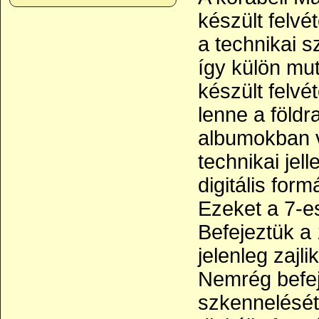
készült felvé
a technikai s
így külön mut
készült felvé
lenne a földr
albumokban v
technikai jell
digitális for
Ezeket a 7-e
Befejeztük a 
jelenleg zajl
Nemrég befej
szkennelését 