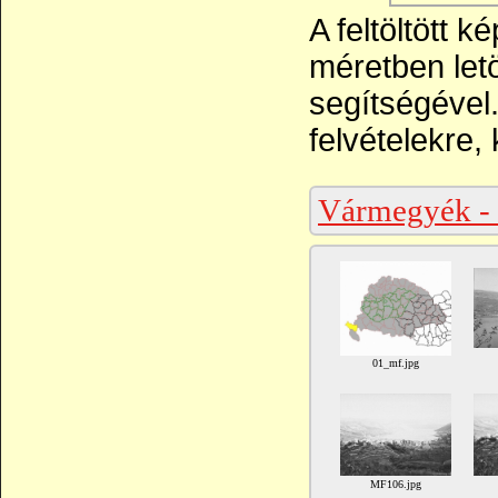
A feltöltött 
méretben let
segítségével
felvételekre, 
Vármegyék -
01_mf.jpg
MF106.jpg