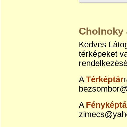
Cholnoky 
Kedves Látog
térképeket va
rendelkezésé
A
Térképtár
r
bezsombor@y
A
Fényképtá
zimecs@yaho