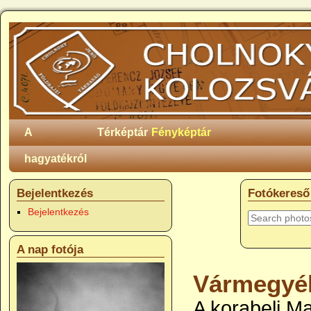
A
Térképtár
Fényképtár
hagyatékról
Bejelentkezés
Fotókereső
Bejelentkezés
A nap fotója
Vármegyé
A korabeli M