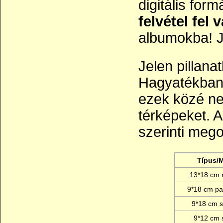
digitális fo
felvétel fel 
albumokba! J
Jelen pillan
Hagyatékban 
ezek közé ne
térképeket. A
szerinti mego
Típus/
13*18 cm 
9*18 cm p
9*18 cm s
9*12 cm s