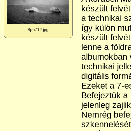
készült felvé
a technikai s
így külön mut
Spb712.jpg
készült felvé
lenne a földr
albumokban v
technikai jell
digitális for
Ezeket a 7-e
Befejeztük a 
jelenleg zajl
Nemrég befej
szkennelését 