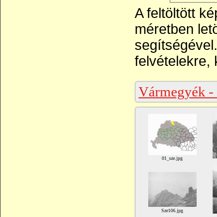
A feltöltött 
méretben let
segítségével
felvételekre, 
Vármegyék -
01_sze.jpg
Sze106.jpg