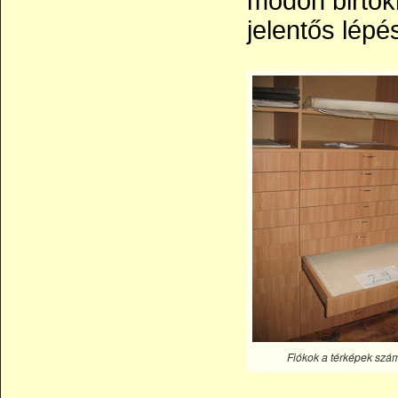
módon birtok
jelentős lép
Fiókok a térképek szá