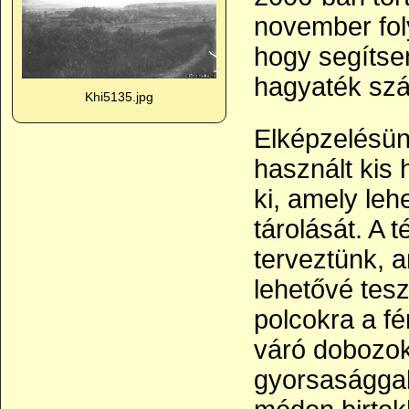
november fol
hogy segítse
hagyaték sz
Khi5135.jpg
Elképzelésünk
használt kis 
ki, amely le
tárolását. A 
terveztünk, 
lehetővé tesz
polcokra a fé
váró dobozok
gyorsasággal 