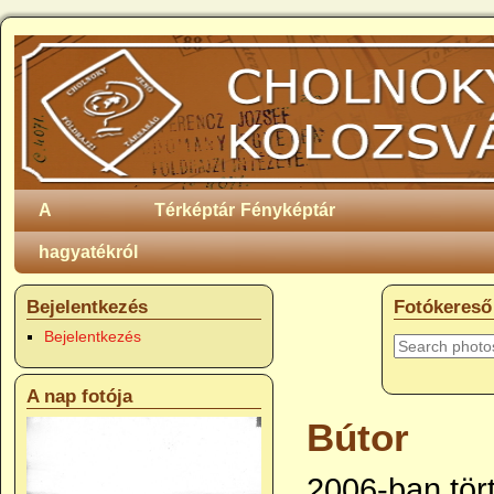
A
Térképtár
Fényképtár
hagyatékról
Bejelentkezés
Fotókereső
Bejelentkezés
A nap fotója
Bútor
2006-ban tört