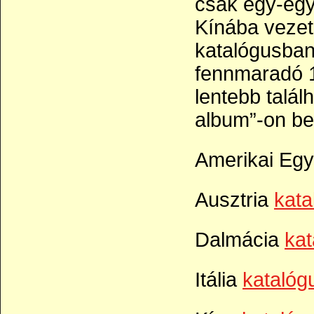
csak egy-egy 
Kínába vezet
katalógusban,
fennmaradó 1
lentebb talál
album”-on be
Amerikai Egy
Ausztria
kata
Dalmácia
kat
Itália
katalóg