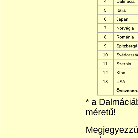
4
Dalmácia
5
Itália
6
Japán
7
Norvégia
8
Románia
9
Spitzbergá
10
Svédorszá
11
Szerbia
12
Kína
13
USA
Összesen
* a Dalmáciá
méretű!
Megjegyezzük