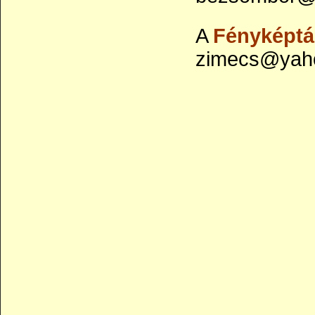
A
Fényképtá
zimecs@yaho