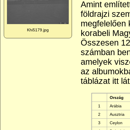
Amint említe
földrajzi sz
megfelelően k
Khi5179.jpg
korabeli Magy
Összesen 122
számban benn
amelyek visz
az albumokban
táblázat itt lá
Ország
1
Arábia
2
Ausztria
3
Ceylon