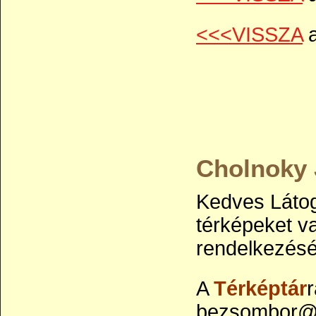
<<<VISSZA
a
Cholnoky 
Kedves Látog
térképeket va
rendelkezésé
A
Térképtár
r
bezsombor@y