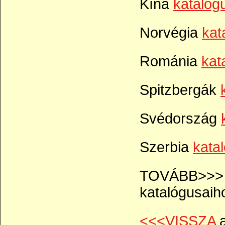
Kína
katalóg
Norvégia
kat
Románia
kat
Spitzbergák
Svédország
Szerbia
kata
TOVÁBB>>> a 
katalógusaih
<<<VISSZA
a