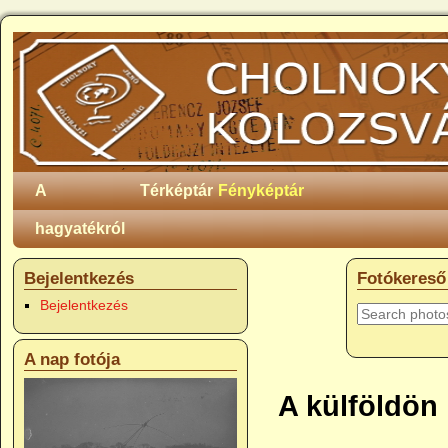
A
Térképtár
Fényképtár
hagyatékról
Bejelentkezés
Fotókereső
Bejelentkezés
A nap fotója
A külföldön 