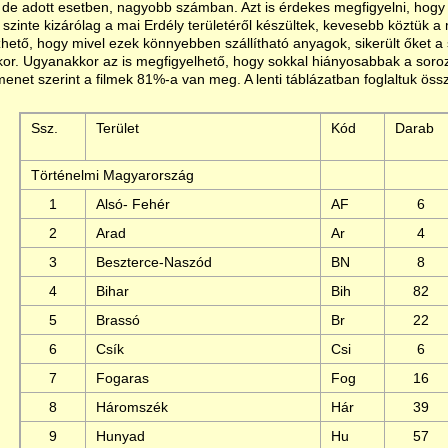
 de adott esetben, nagyobb számban. Azt is érdekes megfigyelni, hogy 
k szinte kizárólag a mai Erdély területéről készültek, kevesebb köztük 
zhető, hogy mivel ezek könnyebben szállítható anyagok, sikerült őket 
or. Ugyanakkor az is megfigyelhető, hogy sokkal hiányosabbak a soro
enet szerint a filmek 81%-a van meg. A lenti táblázatban foglaltuk össz
Ssz.
Terület
Kód
Darab
Történelmi Magyarország
1
Alsó- Fehér
AF
6
2
Arad
Ar
4
3
Beszterce-Naszód
BN
8
4
Bihar
Bih
82
5
Brassó
Br
22
6
Csík
Csi
6
7
Fogaras
Fog
16
8
Háromszék
Hár
39
9
Hunyad
Hu
57