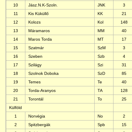
10
Jász.N.K-Szoln.
JNK
3
11
Kis Küküllő
KK
21
12
Kolozs
Kol
148
13
Máramaros
MM
40
14
Maros Torda
MT
17
15
Szatmár
SzM
3
16
Szeben
Szb
4
17
Szilágy
Szi
31
18
Szolnok Doboka
SzD
85
19
Temes
Te
40
20
Torda-Aranyos
TA
128
21
Torontál
To
25
Külföld
1
Norvégia
No
2
2
Spitzbergák
Spb
15