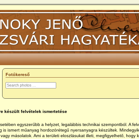
Fotókereső
re készült felvételek ismertetése
esetében egyszerűbb a helyzet, legalábbis technikai szempontból. A fe
is ismert műanyag hordozórétegű nyersanyagra készültek. Mindegyikü
 vagy másolatok. Ami a területi eloszlásukat illeti, megfigyelhető, hogy