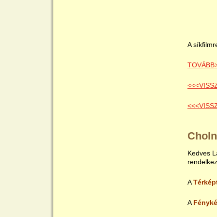
A síkfilm
TOVÁBB
<<<VISS
<<<VISS
Choln
Kedves Lá
rendelke
A
Térkép
A
Fényké