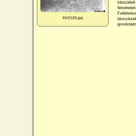
készültek
felvétele
Feltétele
Khi5165.jpg
távozásak
gondolatm