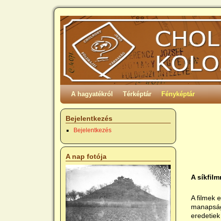
A hagyatékról
Térképtár
Fényképtár
Bejelentkezés
Bejelentkezés
A nap fotója
A síkfilm
A filmek 
manapság 
eredetiek