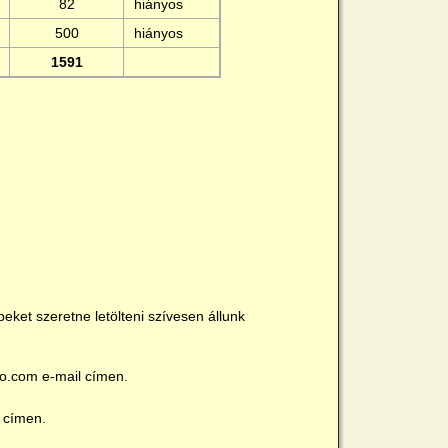
82
hiányos
500
hiányos
1591
ket szeretne letölteni szívesen állunk
o.com e-mail címen.
l címen.