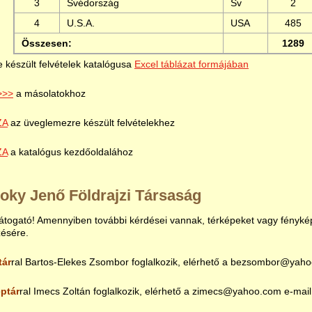
3
Svédország
Sv
2
4
U.S.A.
USA
485
Összesen:
1289
re készült felvételek katalógusa
Excel táblázat formájában
>>>
a másolatokhoz
ZA
az üveglemezre készült felvételekhez
ZA
a katalógus kezdőoldalához
oky Jenő Földrajzi Társaság
togató! Amennyiben további kérdései vannak, térképeket vagy fényképe
zésére.
tár
ral Bartos-Elekes Zsombor foglalkozik, elérhető a bezsombor@yaho
ptár
ral Imecs Zoltán foglalkozik, elérhető a zimecs@yahoo.com e-mai