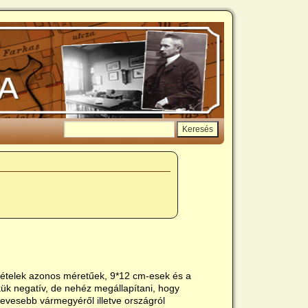
lvételek azonos méretűek, 9*12 cm-esek és a
k negatív, de nehéz megállapítani, hogy
 kevesebb vármegyéről illetve országról