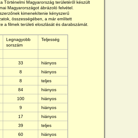
a Történelmi Magyarország területéről készült
a mai Magyarországot ábrázoló felvétel.
a szerzőnek kimenekítenie kényszerű
zatok, összességében, a már említett
e a filmek területi eloszlását és darabszámát.
Legnagyobb
Teljesség
sorszám
33
hiányos
8
hiányos
8
teljes
84
hiányos
100
hiányos
9
hiányos
17
hiányos
39
teljes
60
hiányos