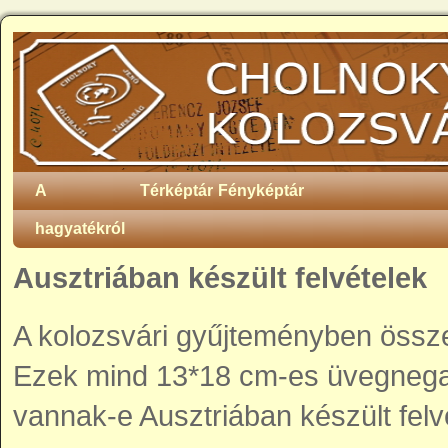
A
Térképtár
Fényképtár
hagyatékról
Ausztriában készült felvételek
A kolozsvári gyűjteményben összes
Ezek mind 13*18 cm-es üvegnega
vannak-e Ausztriában készült felv