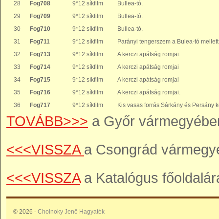
28
Fog708
9*12 síkfilm
Bullea-tó.
29
Fog709
9*12 síkfilm
Bullea-tó.
30
Fog710
9*12 síkfilm
Bullea-tó.
31
Fog711
9*12 síkfilm
Parányi tengerszem a Bulea-tó mellett
32
Fog713
9*12 síkfilm
A kerczi apátság romjai.
33
Fog714
9*12 síkfilm
A kerczi apátság romjai
34
Fog715
9*12 síkfilm
A kerczi apátság romjai
35
Fog716
9*12 síkfilm
A kerczi apátság romjai.
36
Fog717
9*12 síkfilm
Kis vasas forrás Sárkány és Persány k
TOVÁBB>>>
a Győr vármegyében 
<<<VISSZA
a Csongrád vármegyéb
<<<VISSZA
a Katalógus főoldalár
© 2026 -
Cholnoky Jenő Hagyaték