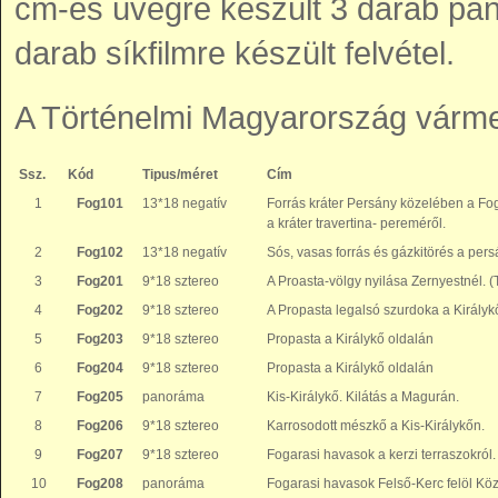
cm-es üvegre készült 3 darab pan
darab síkfilmre készült felvétel.
A Történelmi Magyarország várme
Ssz.
Kód
Tipus/méret
Cím
1
Fog101
13*18 negatív
Forrás kráter Persány közelében a Fog
a kráter travertina- pereméről.
2
Fog102
13*18 negatív
Sós, vasas forrás és gázkitörés a pers
3
Fog201
9*18 sztereo
A Proasta-völgy nyilása Zernyestnél. (
4
Fog202
9*18 sztereo
A Propasta legalsó szurdoka a Királykő
5
Fog203
9*18 sztereo
Propasta a Királykő oldalán
6
Fog204
9*18 sztereo
Propasta a Királykő oldalán
7
Fog205
panoráma
Kis-Királykő. Kilátás a Magurán.
8
Fog206
9*18 sztereo
Karrosodott mészkő a Kis-Királykőn.
9
Fog207
9*18 sztereo
Fogarasi havasok a kerzi terraszokról.
10
Fog208
panoráma
Fogarasi havasok Felső-Kerc felöl Köz