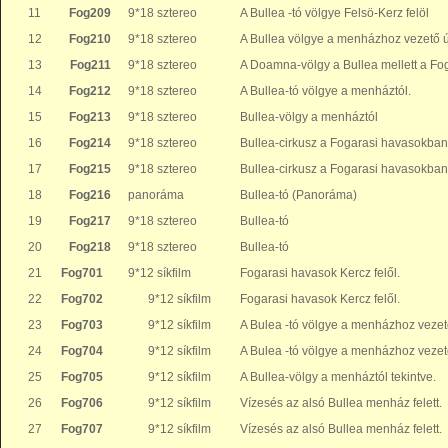
11
Fog209
9*18 sztereo
A Bullea -tó völgye Felsö-Kerz felöl
12
Fog210
9*18 sztereo
A Bullea völgye a menházhoz vezető út
13
Fog211
9*18 sztereo
A Doamna-völgy a Bullea mellett a Fo
14
Fog212
9*18 sztereo
A Bullea-tó völgye a menháztól.
15
Fog213
9*18 sztereo
Bullea-völgy a menháztól
16
Fog214
9*18 sztereo
Bullea-cirkusz a Fogarasi havasokban
17
Fog215
9*18 sztereo
Bullea-cirkusz a Fogarasi havasokban
18
Fog216
panoráma
Bullea-tó (Panoráma)
19
Fog217
9*18 sztereo
Bullea-tó
20
Fog218
9*18 sztereo
Bullea-tó
21
Fog701
9*12 síkfilm
Fogarasi havasok Kercz felől.
22
Fog702
9*12 síkfilm
Fogarasi havasok Kercz felől.
23
Fog703
9*12 síkfilm
A Bulea -tó völgye a menházhoz vezető
24
Fog704
9*12 síkfilm
A Bulea -tó völgye a menházhoz vezető
25
Fog705
9*12 síkfilm
A Bullea-völgy a menháztól tekintve.
26
Fog706
9*12 síkfilm
Vízesés az alsó Bullea menház felett.
27
Fog707
9*12 síkfilm
Vízesés az alsó Bullea menház felett.