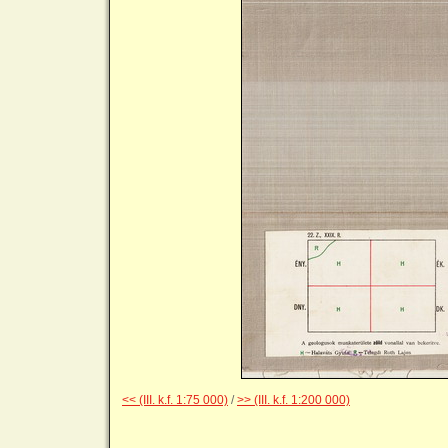
<< (III. k.f. 1:75 000)
/
>> (III. k.f. 1:200 000)