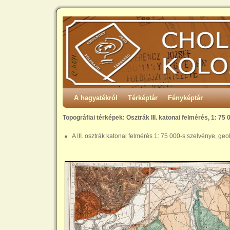
A hagyatékról
Térképtár
Fényképtár
Topográfiai térképek: Osztrák III. katonai felmérés, 1: 75 
A III. osztrák katonai felmérés 1: 75 000-s szelvénye, ge