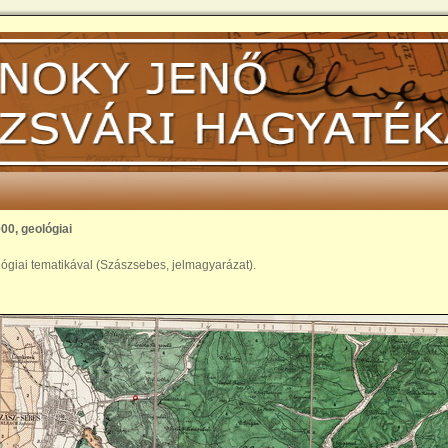
000, geológiai
ológiai tematikával (Szászsebes, jelmagyarázat).