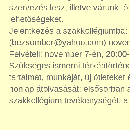
szervezés lesz, illetve várunk től
lehetőségeket.
Jelentkezés a szakkollégiumba: a
(bezsombor@yahoo.com) novemb
Felvételi: november 7-én, 20:00-t
Szükséges ismerni térképtörténet
tartalmát, munkáját, új ötleteke
honlap átolvasását: elsősorban 
szakkollégium tevékenységét, a d