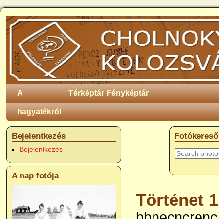
A
Térképtár
Fényképtár
hagyatékról
Bejelentkezés
Fotókereső
Bejelentkezés
A nap fotója
Történet 1
bbnecncrencj