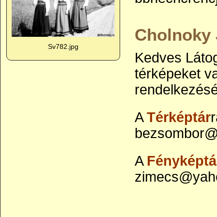
Cholnoky 
Sv782.jpg
Kedves Látog
térképeket va
rendelkezésé
A
Térképtár
r
bezsombor@y
A
Fényképtá
zimecs@yaho