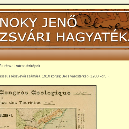
és részei, várostérképek
esszus részvevői számára, 1910 körül); Bécs várostérkép (1900 körül).