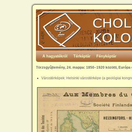
A hagyatékról
Térképtár
Fényképtár
Törzsgyűjtemény, 24. mappa: 1850–1920 közötti, Európa 
Várostérképek: Helsinki várostérképe (a geológiai kongr